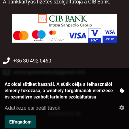
A bankkártyás fizetés szolgáltatója a CIB Bank.
+36 30 492 0460
esztergomitriatlon[a]gmail.com
Az oldal sütiket használ. A sütik célja a felhasználói
élmény fokozása, a webhely forgalmának elemzése
és személyre szabott tartalom szolgáltatása
Adatkezelési beállítások
©2024 ETK SE
Elfogadom