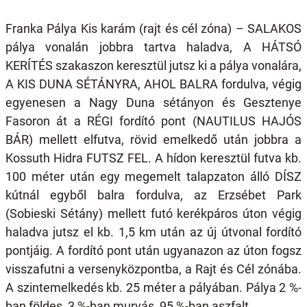
Franka Pálya Kis karám (rajt és cél zóna) – SALAKOS
pálya vonalán jobbra tartva haladva, A HÁTSÓ
KERÍTÉS szakaszon keresztül jutsz ki a pálya vonalára,
A KIS DUNA SÉTÁNYRA, AHOL BALRA fordulva, végig
egyenesen a Nagy Duna sétányon és Gesztenye
Fasoron át a RÉGI fordító pont (NAUTILUS HAJÓS
BÁR) mellett elfutva, rövid emelkedő után jobbra a
Kossuth Hidra FUTSZ FEL. A hídon keresztül futva kb.
100 méter után egy megemelt talapzaton álló DÍSZ
kútnál egyből balra fordulva, az Erzsébet Park
(Sobieski Sétány) mellett futó kerékpáros úton végig
haladva jutsz el kb. 1,5 km után az új útvonal fordító
pontjáig. A fordító pont után ugyanazon az úton fogsz
visszafutni a versenyközpontba, a Rajt és Cél zónába.
A szintemelkedés kb. 25 méter a pályában. Pálya 2 %-
ban földes, 3 %-ban murvás, 95 %-ban aszfalt.