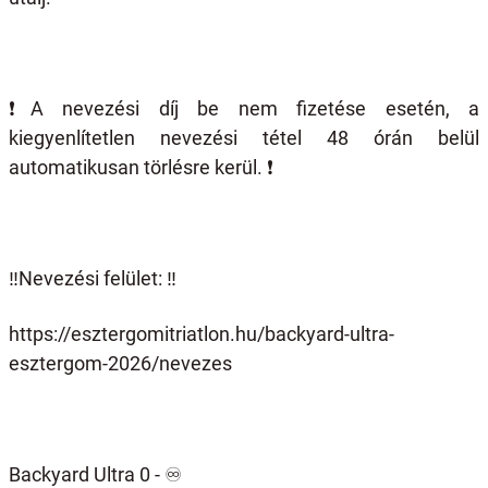
❗️
A nevezési díj be nem fizetése esetén, a
kiegyenlítetlen nevezési tétel 48 órán belül
automatikusan törlésre kerül.
❗️
‼️Nevezési felület: ‼️
https://esztergomitriatlon.hu/backyard-ultra-
esztergom-2026/nevezes
Backyard Ultra 0 -
♾️