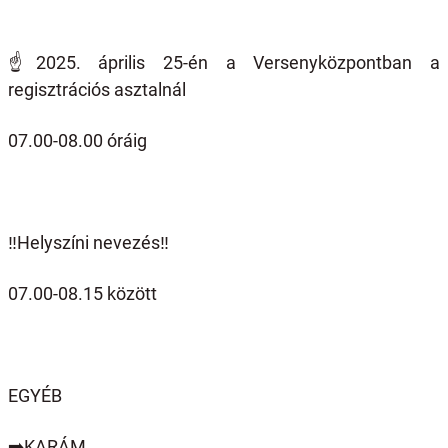
☝️
2025. április 25-én a Versenyközpontban a
regisztrációs asztalnál
07.00-08.00 óráig
‼️Helyszíni nevezés‼️
07.00-08.15 között
EGYÉB
➡️
KARÁM