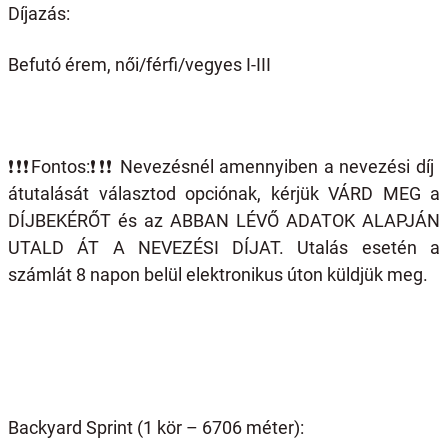
Díjazás:
Befutó érem, női/férfi/vegyes I-III
❗️❗️❗️
Fontos:
❗️❗️❗️
Nevezésnél amennyiben a nevezési díj
átutalását választod opciónak, kérjük VÁRD MEG a
DÍJBEKÉRŐT és az ABBAN LÉVŐ ADATOK ALAPJÁN
UTALD ÁT A NEVEZÉSI DÍJAT. Utalás esetén a
számlát 8 napon belül elektronikus úton küldjük meg.
Backyard Sprint (1 kör – 6706 méter):