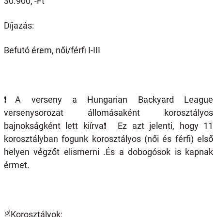
30.900, -Ft
Díjazás:
Befutó érem, női/férfi I-III
❗️
A verseny a Hungarian Backyard League
versenysorozat állomásaként korosztályos
bajnokságként lett kiírva
❗️
Ez azt jelenti, hogy 11
korosztályban fogunk korosztályos (női és férfi) első
helyen végzőt elismerni .És a dobogósok is kapnak
érmet.
☝️
Korosztályok: