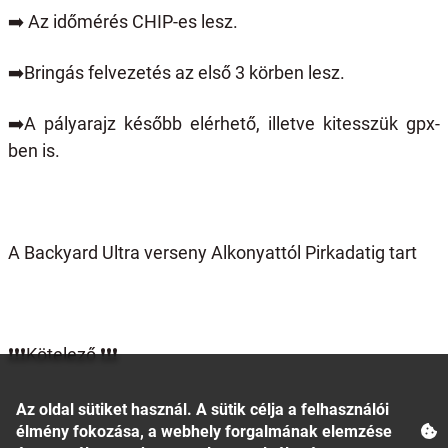
➡️
Az időmérés CHIP-es lesz.
➡️
Bringás felvezetés az első 3 körben lesz.
➡️
A pályarajz később elérhető, illetve kitesszük gpx-
ben is.
A Backyard Ultra verseny Alkonyattól Pirkadatig tart
❗️❗️❗️
Kötelező
❗️❗️❗️
Az oldal sütiket használ. A sütik célja a felhasználói
élmény fokozása, a webhely forgalmának elemzése