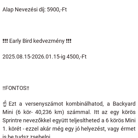
Alap Nevezési díj: 5900,-Ft
❗️❗️❗️
Early Bird kedvezmény
❗️❗️❗️
2025.08.15-2026.01.15-ig 4500,-Ft
‼️FONTOS‼️
☝️
Ezt a versenyszámot kombinálhatod, a Backyard
Mini (6 kör- 40,236 km) számmal. Itt az egy körös
Sprintre nevezőkkel együtt teljesítheted a 6 körös Mini
1. körét - ezzel akár még egy jó helyezést, vagy érmet
is be tudsz zsebelni.