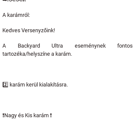
A karámról:
Kedves Versenyzőink!
A Backyard Ultra eseménynek fontos
tartozéka/helyszíne a karám.
2️
karám kerül kialakításra.
❗️
Nagy és Kis karám
❗️