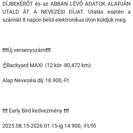
DÍJBEKÉRŐT és az ABBAN LÉVŐ ADATOK ALAPJÁN
UTALD ÁT A NEVEZÉSI DÍJAT. Utalás esetén a
számlát 8 napon belül elektronikus úton küldjük meg.
❗️❗️❗️
Új versenyszám
❗️❗️❗️
☝️
Backyard MAXI (12 kör- 80,472 km):
Alap Nevezési díj: 18.900,-Ft
❗️❗️❗️
Early Bird kedvezmény
❗️❗️❗️
2025.08.15-2026.01.15-ig 14.900, -Ft/fő