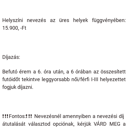
Helyszíni nevezés az üres helyek függvényében:
15.900, -Ft
Díjazás:
Befutó érem a 6. óra után, a 6 órában az összesített
futóidőt tekintve leggyorsabb női/férfi I-III helyezettet
fogjuk díjazni.
❗️❗️❗️
Fontos:
❗️❗️❗️
Nevezésnél amennyiben a nevezési díj
átutalását választod opciónak, kérjük VÁRD MEG a