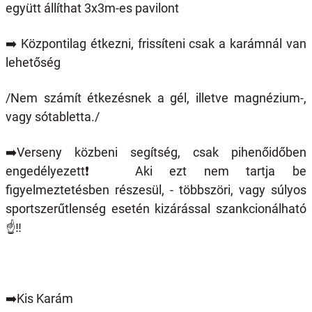
együtt állíthat 3x3m-es pavilont
➡️
Központilag étkezni, frissíteni csak a karámnál van
lehetőség
/Nem számít étkezésnek a gél, illetve magnézium-,
vagy sótabletta./
➡️
Verseny közbeni segítség, csak pihenőidőben
engedélyezett
❗️
Aki ezt nem tartja be
figyelmeztetésben részesül, - többszöri, vagy súlyos
sportszerűtlenség esetén kizárással szankcionálható
☝️
‼️
➡️
Kis Karám