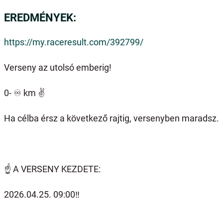
EREDMÉNYEK:
https://my.raceresult.com/392799/
Verseny az utolsó emberig!
0-
♾️
km
✌️
Ha célba érsz a következő rajtig, versenyben maradsz.
☝️
A VERSENY KEZDETE:
2026.04.25. 09:00‼️