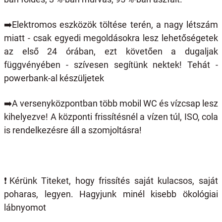
➡️
Elektromos eszközök töltése terén, a nagy létszám
miatt - csak egyedi megoldásokra lesz lehetőségetek
az első 24 órában, ezt követően a dugaljak
függvényében - szívesen segítünk nektek! Tehát -
powerbank-al készüljetek
➡️
A versenyközpontban több mobil WC és vízcsap lesz
kihelyezve! A központi frissítésnél a vízen túl, ISO, cola
is rendelkezésre áll a szomjoltásra!
❗️
Kérünk Titeket, hogy frissítés saját kulacsos, saját
poharas, legyen. Hagyjunk minél kisebb ökológiai
lábnyomot