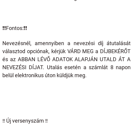
❗️❗️
Fontos:
❗️❗️
Nevezésnél, amennyiben a nevezési díj átutalását
választod opciónak, kérjük VÁRD MEG a DÍJBEKÉRŐT
és az ABBAN LÉVŐ ADATOK ALAPJÁN UTALD ÁT A
NEVEZÉSI DÍJAT. Utalás esetén a számlát 8 napon
belül elektronikus úton küldjük meg.
‼️ Új versenyszám ‼️