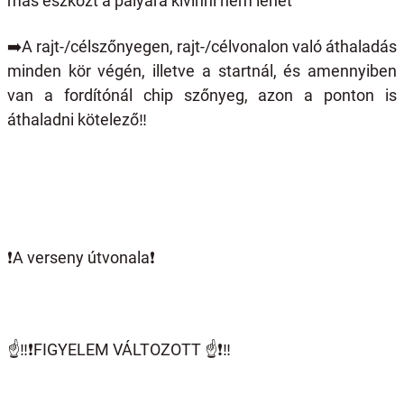
más eszközt a pályára kivinni nem lehet
➡️
A rajt-/célszőnyegen, rajt-/célvonalon való áthaladás
minden kör végén, illetve a startnál, és amennyiben
van a fordítónál chip szőnyeg, azon a ponton is
áthaladni kötelező‼️
❗️
A verseny útvonala
❗️
☝️
‼️
❗️
FIGYELEM VÁLTOZOTT
☝️❗️
‼️