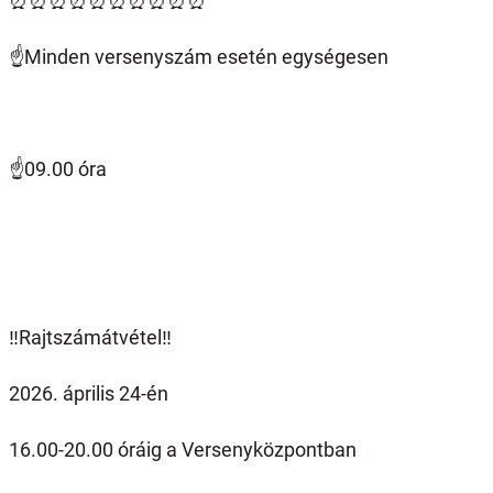
⏰️⏰️⏰️⏰️⏰️⏰️⏰️⏰️⏰️⏰️
☝️
Minden versenyszám esetén egységesen
☝️
09.00 óra
‼️Rajtszámátvétel‼️
2026. április 24-én
16.00-20.00 óráig a Versenyközpontban