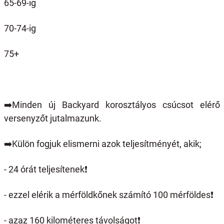
65-69-ig
70-74-ig
75+
➡️
Minden új Backyard korosztályos csúcsot elérő
versenyzőt jutalmazunk.
➡️
Külön fogjuk elismerni azok teljesítményét, akik;
- 24 órát teljesítenek
❗️
- ezzel elérik a mérföldkőnek számító 100 mérföldes
❗️
- azaz 160 kilométeres távolságot
❗️