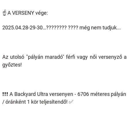
☝️
A VERSENY vége:
2025.04.28-29-30…
????????
????
még nem tudjuk...
Az utolsó "pályán maradó" férfi vagy női versenyző a
győztes!
❗️❗️❗️
A Backyard Ultra versenyen - 6706 méteres pályán
/ óránként 1 kör teljesítendő!
✅️