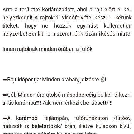
Arra a területre korlátozódott, ahol a rajt előtt el kell
helyezkedni! A rajtokról videófelvétel készül - kérünk
titeket, hogy ne hozzuk egymást kellemetlen
helyzetbe! Senkit nem szeretnénk kizárni késés miatt!
Innen rajtolnak minden órában a futók
➡️
Rajt időpontja: Minden órában, jelzésre
☝️❗️
➡️
Cél: Minden óra utolsó másodpercéig be kell érkezni
a Kis karámba
❗️❗️❗️
/aki nem érkezik be kiesett/ ‼️
➡️
A karámból fejlámpán, futóruházaton /futóöv,
hátizsák is beletartozik/ órán, illetve kulacson kívül,