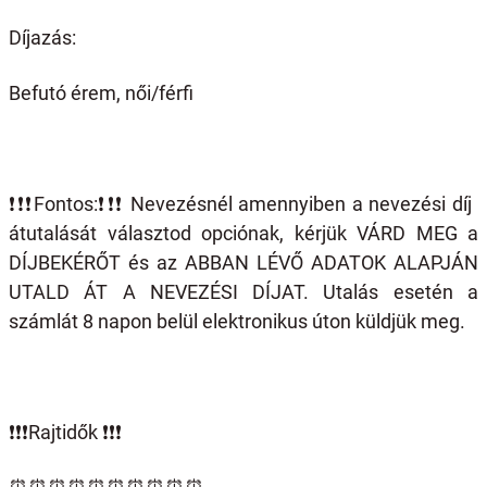
Díjazás:
Befutó érem, női/férfi
❗️❗️❗️
Fontos:
❗️❗️❗️
Nevezésnél amennyiben a nevezési díj
átutalását választod opciónak, kérjük VÁRD MEG a
DÍJBEKÉRŐT és az ABBAN LÉVŐ ADATOK ALAPJÁN
UTALD ÁT A NEVEZÉSI DÍJAT. Utalás esetén a
számlát 8 napon belül elektronikus úton küldjük meg.
❗️❗️❗️
Rajtidők
❗️❗️❗️