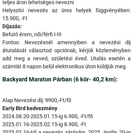
teljes áron lehetséges nevezni
Helyszíni nevezés az üres helyek függvényében:
15.900, -Ft
Díjazás:
Befutó érem, női/férfi I-III
Fontos: Nevezésnél amennyiben a nevezési díj
átutalását választod opciónak, kérjük közleményben
add meg a neved, születési éved. Utalás esetén a
számlát 8 napon belül elektronikus úton küldjük meg.
Backyard Maraton Párban (6 kör- 40,2 km):
Alap Nevezési díj: 9900,-Ft/fő
Early Bird kedvezmény
2024.08.20-2025.01.15-ig 6.900, -Ft/fő
2025.01.16-2025.02.15-ig 8.900, -Ft
2025.02.16-tól a nevezés zárásáig, 2025. április 20-ig