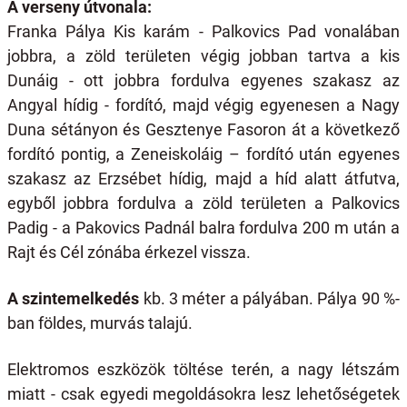
A verseny útvonala:
Franka Pálya Kis karám - Palkovics Pad vonalában
jobbra, a zöld területen végig jobban tartva a kis
Dunáig - ott jobbra fordulva egyenes szakasz az
Angyal hídig - fordító, majd végig egyenesen a Nagy
Duna sétányon és Gesztenye Fasoron át a következő
fordító pontig, a Zeneiskoláig – fordító után egyenes
szakasz az Erzsébet hídig, majd a híd alatt átfutva,
egyből jobbra fordulva a zöld területen a Palkovics
Padig - a Pakovics Padnál balra fordulva 200 m után a
Rajt és Cél zónába érkezel vissza.
A szintemelkedés
kb. 3 méter a pályában. Pálya 90 %-
ban földes, murvás talajú.
Elektromos eszközök töltése terén, a nagy létszám
miatt - csak egyedi megoldásokra lesz lehetőségetek