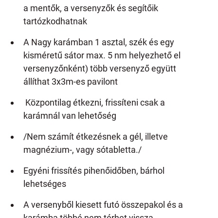
a mentők, a versenyzők és segítőik
tartózkodhatnak
A Nagy karámban 1 asztal, szék és egy
kisméretű sátor max. 5 nm helyezhető el
versenyzőnként) több versenyző együtt
állíthat 3x3m-es pavilont
Központilag étkezni, frissíteni csak a
karámnál van lehetőség
/Nem számít étkezésnek a gél, illetve
magnézium-, vagy sótabletta./
Egyéni frissítés pihenőidőben, bárhol
lehetséges
A versenyből kiesett futó összepakol és a
karámba többé nem térhet vissza