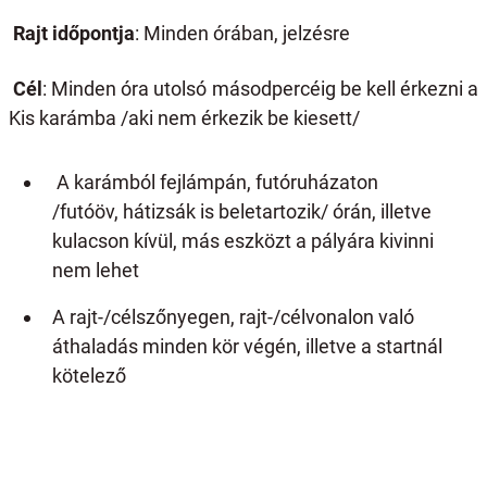
Rajt időpontja
: Minden órában, jelzésre
Cél
: Minden óra utolsó másodpercéig be kell érkezni a
Kis karámba /aki nem érkezik be kiesett/
A karámból fejlámpán, futóruházaton
/futóöv, hátizsák is beletartozik/ órán, illetve
kulacson kívül, más eszközt a pályára kivinni
nem lehet
A rajt-/célszőnyegen, rajt-/célvonalon való
áthaladás minden kör végén, illetve a startnál
kötelező