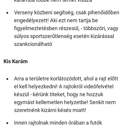
Verseny közbeni segítség, csak pihenőidőben
engedélyezett! Aki ezt nem tartja be
figyelmeztetésben részesül, - többszöri, vagy
súlyos sportszerűtlenség esetén kizárással
szankcionálható
Kis Karám
Arra a területre korlátozódott, ahol a rajt előtt
el kell helyezkedni! A rajtokról videófelvétel
készül - kérünk titeket, hogy ne hozzuk
egymást kellemetlen helyzetbe! Senkit nem
szeretnénk kizárni késés miatt!
Innen rajtolnak minden órában a futók