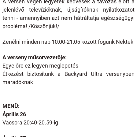
A versen végén legyetek kedvesek a távozás előtt a
jelenlévő televízióknak, újságíróknak nyilatkozatot
tenni - amennyiben azt nem hátráltatja egészségügyi
probléma! /Köszönjük!/
Zenélni minden nap 10:00-21:05 között fogunk Nektek
A verseny műsorvezetője:
Egyelőre ez legyen meglepetés
Étkezést biztosítunk a Backyard Ultra versenyben
maradóknak
MENÜ:
Április 26
Vacsora 20:40-20.59-ig