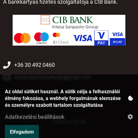
A bankkártyás fizetés szolgáltatója a CIB Bank.
+36 30 492 0460
esztergomitriatlon[a]gmail.com
Az oldal sütiket használ. A sütik célja a felhasználói
élmény fokozása, a webhely forgalmának elemzése
és személyre szabott tartalom szolgáltatása
Adatkezelési beállítások
©2024 ETK SE
Elfogadom