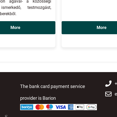
lön ágával- a közösségi
ismerkedő, testmozgást,
berekből.
More
More
+
The bank card payment service
e
provider is Barion