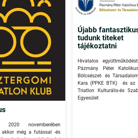
Újabb fantasztikus
tudunk titeket
tájékoztatni
Hivatalos együttműködés
Pázmány Péter Katoliku
Bölcsészet- és Társadalo
Kara (PPKE BTK) és az 
Triatlon Kulturális-és Sza
Egyesület
us
nk 2020 novemberében
z akkor még a futással -és