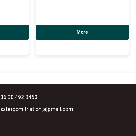
More
36 30 492 0460
sztergomitriatlon[a]gmail.com