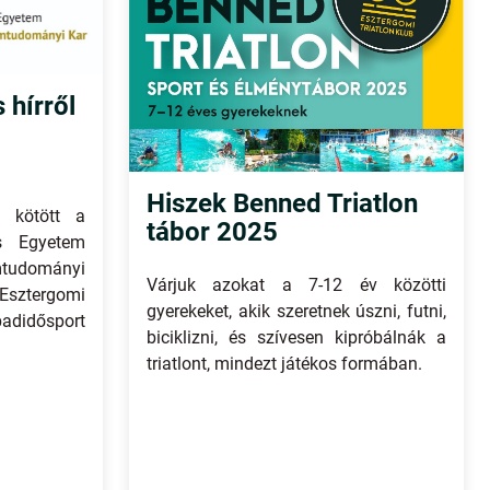
 hírről
Hiszek Benned Triatlon
t kötött a
tábor 2025
s Egyetem
mtudományi
Várjuk azokat a 7-12 év közötti
Esztergomi
gyerekeket, akik szeretnek úszni, futni,
badidősport
biciklizni, és szívesen kipróbálnák a
triatlont, mindezt játékos formában.