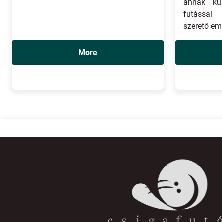
annak kü
futással 
szerető em
More