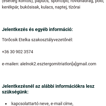
(esetleg köntös), papucs, sportcipő, rövidnadrág, póló,
kerékpár, bukósisak, kulacs, naptej, tízórai
Jelentkezés és egyéb információ:
Törőcsik Etelka szakosztályvezetőnél:
+36 30 902 3574
e-mailen:
alelnok2.esztergomitriatlon[a]gmail.com
Jelentkezésnél az alábbi információkra lesz
szükségünk:
kapcsolattartó neve, e-mail címe,