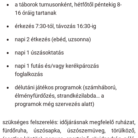
a táborok turnusonként, hétfőtől péntekig 8-
16 óráig tartanak
érkezés 7:30-tól, távozás 16:30-ig
napi 2 étkezés (ebéd, uzsonna)
napi 1 úszásoktatás
napi 1 futás és/vagy kerékpározás
foglalkozás
délutáni játékos programok (számháború,
élményfürdőzés, strandkézilabda… a
programok még szervezés alatt)
szükséges felszerelés: időjárásnak megfelelő ruházat,
fürdőruha, úszósapka, úszószemüveg, törülköző,